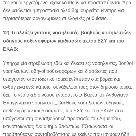
της και οι εργαζόμενοι εξακολουθούν να προστατεύονται. Άρα
δεν μειώνεται η προστασία αλλά δημιουργείται κίνητρο για
περισσότερες οργανωμένες συλλογικές ρυθμίσεις
.
12)
Τι αλλάζει για
τους
νοσηλευτές, βοηθούς νοσηλευτών,
οδηγούς ασθενοφόρων και
διασώστες
του ΕΣΥ και του
ΕΚΑΒ;
Υπήρχε μία στρέβλωση εδώ και δεκαετίες: νοσηλευτές, βοηθοί
νοσηλευτών, οδηγοί ασθενοφόρων και διασώστες που
υπάγονταν στον ιδιωτικό τομέα ενέπιπταν στα βαρέα και
ανθυγιείνα ενώ κάποιοι συνάδελφοι τους στον δημόσιο τομέα,
όχι. Το νέο σχέδιο νόμου εντάσσει στα Βαρέα και Ανθυγιεινά
Επαγγέλματα νοσηλευτές, βοηθούς νοσηλευτών, οδηγούς
ασθενοφόρων και διασώστες του ΕΣΥ και του ΕΚΑΒ που
υπάγονται στη συνταξιοδοτική προστασία του Δημοσίου,
ικανοποιώντας ένα αίτημα δεκαετιών. Εξισώνονται οι
προϋποθέσεις συνταξιοδότησης με εκείνες που ισχύουν ήδη