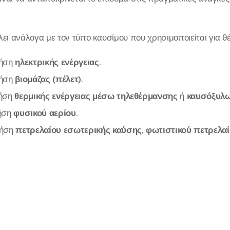
λει ανάλογα με τον τύπο καυσίμου που χρησιμοποιείται για θ
ρήση
ηλεκτρικής ενέργειας
.
ρήση
βιομάζας (πέλετ)
.
ρήση
θερμικής ενέργειας μέσω τηλεθέρμανσης
ή
καυσόξυλ
ήση
φυσικού αερίου
.
ρήση
πετρελαίου εσωτερικής καύσης
,
φωτιστικού πετρελαί