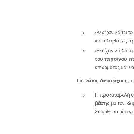
Αν είχαν λάβει το
καταβληθεί ως π
Αν είχαν λάβει τ
του περσινού ε
επιδόματος και θ
Για νέους δικαιούχους, 
Η προκαταβολή θα
βάσης
με τον
κλι
Σε κάθε περίπτωσ