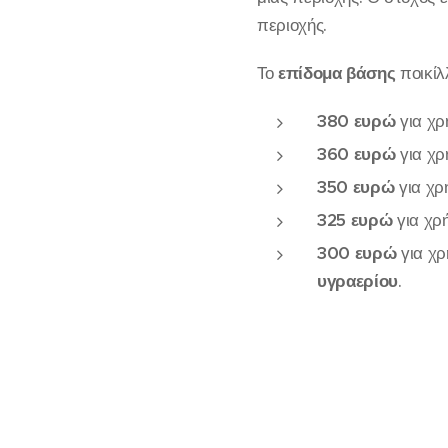
περιοχής.
Το
επίδομα βάσης
ποικίλ
380 ευρώ
για χ
360 ευρώ
για χ
350 ευρώ
για χ
325 ευρώ
για χρ
300 ευρώ
για χ
υγραερίου
.