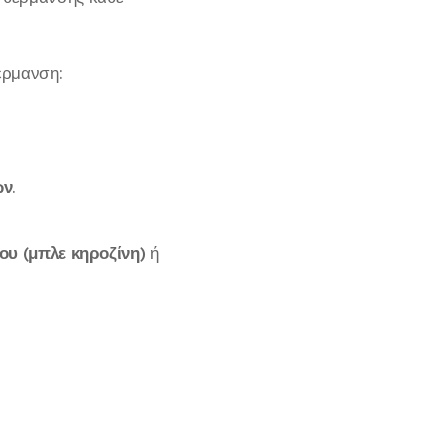
έρμανση:
ων
.
ου (μπλε κηροζίνη)
ή