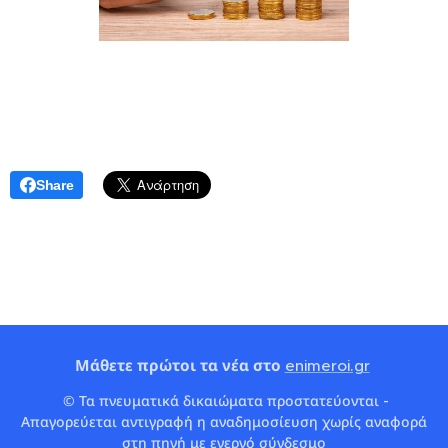
Share
Μάθετε πρώτοι τα νέα στο
enimeroi.gr
© Τα πνευματικά δικαιώματα προστατεύονται -
Απαγορεύεται αντιγραφή η αναδημοσίευση χωρίς αναφορά
στη πηγή με ενεργό σύνδεσμο