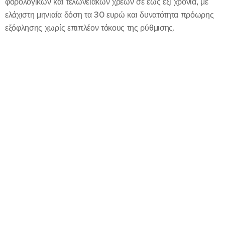
φορολογικών και τελωνειακών χρεών σε έως έξι χρόνια, με
ελάχιστη μηνιαία δόση τα 30 ευρώ και δυνατότητα πρόωρης
εξόφλησης χωρίς επιπλέον τόκους της ρύθμισης.