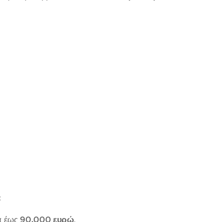
:
α έως
90.000 ευρώ
.